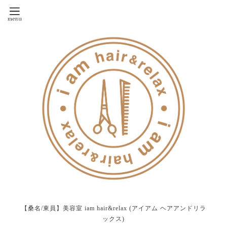
【桑名/東員】美容室 iam hair&relax (アイアム ヘアアンドリラ
ックス)