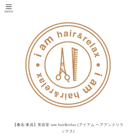
【桑名/東員】美容室 iam hair&relax (アイアム ヘアアンドリラ
ックス)